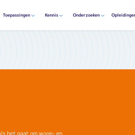
Toepassingen
Kennis
Onderzoeken
Opleidinge
als het gaat om woon- en