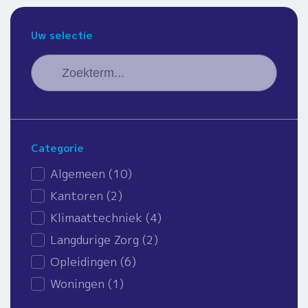
Uw selectie
Zoeken
Search content
Categorie
Nieuws - categorie
Algemeen
(10)
Kantoren
(2)
Klimaattechniek
(4)
Langdurige Zorg
(2)
Opleidingen
(6)
Woningen
(1)