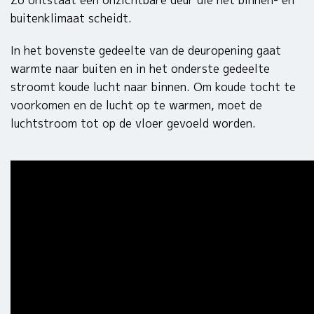
Zo ontstaat een onzichtbare deur die het binnen- en
buitenklimaat scheidt.
In het bovenste gedeelte van de deuropening gaat
warmte naar buiten en in het onderste gedeelte
stroomt koude lucht naar binnen. Om koude tocht te
voorkomen en de lucht op te warmen, moet de
luchtstroom tot op de vloer gevoeld worden.