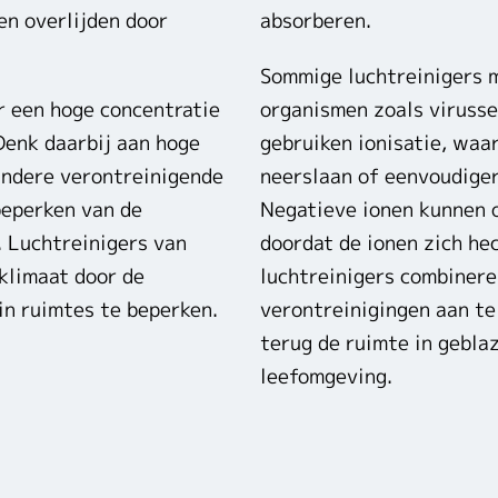
en overlijden door
absorberen.
Sommige luchtreinigers 
r een hoge concentratie
organismen zoals virusse
Denk daarbij aan hoge
gebruiken ionisatie, waa
 andere verontreinigende
neerslaan of eenvoudiger
 beperken van de
Negatieve ionen kunnen o
. Luchtreinigers van
doordat de ionen zich he
klimaat door de
luchtreinigers combiner
in ruimtes te beperken.
verontreinigingen aan te
terug de ruimte in gebla
leefomgeving.