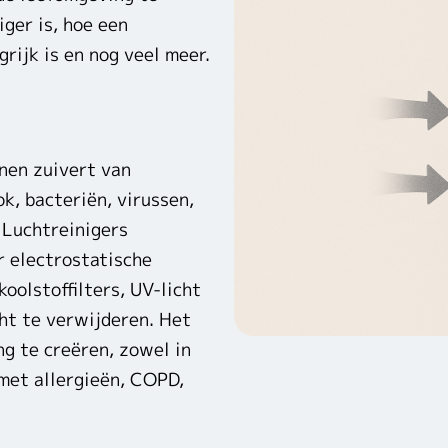
iger is, hoe een
rijk is en nog veel meer.
nnen zuivert van
ok, bacteriën, virussen,
 Luchtreinigers
r electrostatische
koolstoffilters, UV-licht
cht te verwijderen. Het
g te creëren, zowel in
 met allergieën, COPD,